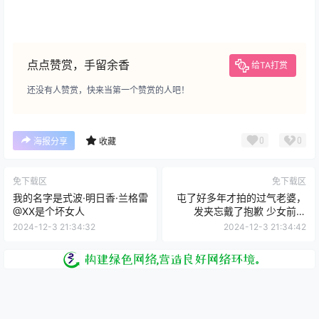
点点赞赏，手留余香
给TA打赏
还没有人赞赏，快来当第一个赞赏的人吧！
0
0
海报分享
收藏
免下载区
免下载区
我的名字是式波·明日香·兰格雷
屯了好多年才拍的过气老婆，
@XX是个坏女人
发夹忘戴了抱歉 少女前线
K2@小木曾AYA
2024-12-3 21:34:32
2024-12-3 21:34:42