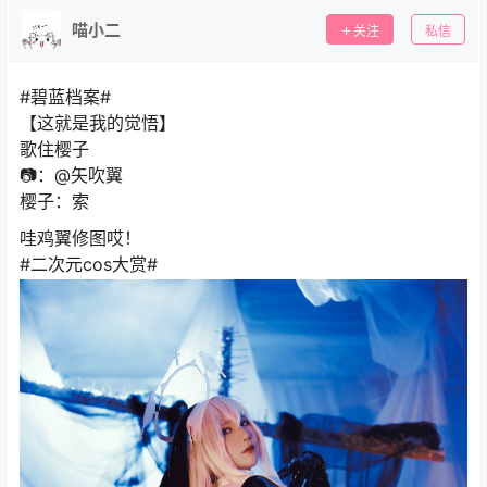
喵小二
关注
私信
#碧蓝档案#
【这就是我的觉悟】
歌住樱子
📷：@矢吹翼
樱子：索
哇鸡翼修图哎！
#二次元cos大赏# ​​​