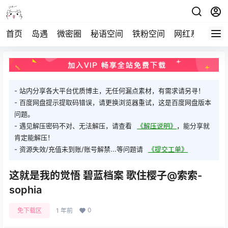
首页
岛遇
微密圈
秘语空间
铁粉空间
网红系列
打
- 站内分享各大平台优质博主，无任何漏点素材，有需求请另寻！
- 百度网盘提示提取码错误，请更换浏览器重试，这是百度网盘版本
问题。
- 遇见解压密码不对、无法解压，请查看
《解压说明》
，能分享就
肯定能解压！
- 资源失效/充值未到账/账号解禁...等问题请
《提交工单》
这就是我的觉悟 碧蓝档案 歌住樱子@索索-
sophia
0
免下载区
1 年前