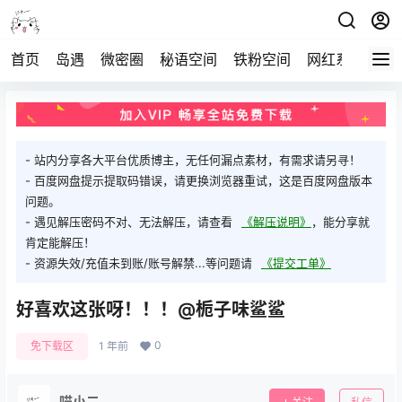
首页
岛遇
微密圈
秘语空间
铁粉空间
网红系列
打
- 站内分享各大平台优质博主，无任何漏点素材，有需求请另寻！
- 百度网盘提示提取码错误，请更换浏览器重试，这是百度网盘版本
问题。
- 遇见解压密码不对、无法解压，请查看
《解压说明》
，能分享就
肯定能解压！
- 资源失效/充值未到账/账号解禁...等问题请
《提交工单》
好喜欢这张呀！！！@栀子味鲨鲨
0
免下载区
1 年前
喵小二