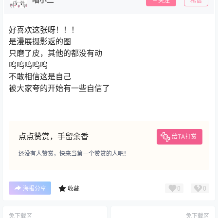
关注
私信
好喜欢这张呀！！！
是漫展摄影返的图
只磨了皮，其他的都没有动
呜呜呜呜呜
不敢相信这是自己
被大家夸的开始有一些自信了
点点赞赏，手留余香
给TA打赏
还没有人赞赏，快来当第一个赞赏的人吧！
0
0
海报分享
收藏
免下载区
免下载区