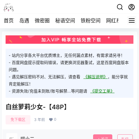
首页
岛遇
微密圈
秘语空间
铁粉空间
网红系列
打
- 站内分享各大平台优质博主，无任何漏点素材，有需求请另寻！
- 百度网盘提示提取码错误，请更换浏览器重试，这是百度网盘版本
问题。
- 遇见解压密码不对、无法解压，请查看
《解压说明》
，能分享就
肯定能解压！
- 资源失效/充值未到账/账号解禁...等问题请
《提交工单》
白丝萝莉少女-【48P】
0
免下载区
3 年前
喵小二