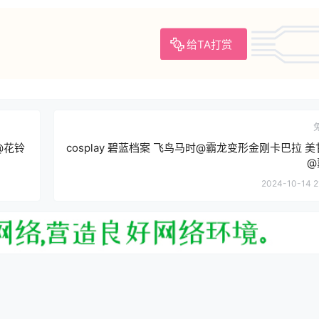
给TA打赏
@花铃
cosplay 碧蓝档案 飞鸟马时@霸龙变形金刚卡巴拉 
@
2024-10-14 2