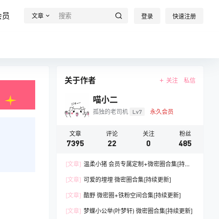
会员
文章
登录
快速注册
关于作者
关注
私信
喵小二
孤独的老司机
Lv7
永久会员
文章
评论
关注
粉丝
7395
22
0
485
[文章]
温柔小猪 会员专属定制+微密圈合集[持续
更新]
[文章]
可爱的埋埋 微密圈合集[持续更新]
[文章]
酷野 微密圈+铁粉空间合集[持续更新]
[文章]
梦蝶小公举(叶梦轩) 微密圈合集[持续更新]