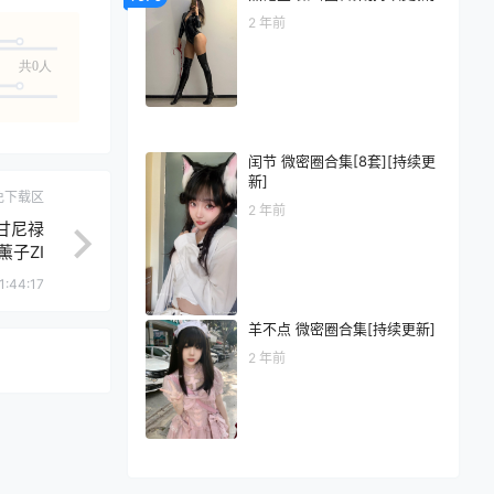
2 年前
共0人
闰节 微密圈合集[8套][持续更
新]
免下载区
2 年前
美甘尼禄
薰子ZI
1:44:17
羊不点 微密圈合集[持续更新]
2 年前