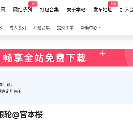
Hot
牢记
空间
网红系列
打包合集
关于本站
发布地址
加入
区
秀人系列
专题合集
提交工单
帮助中心
本问题。
就肯定能解压！
的银轮@宮本桜