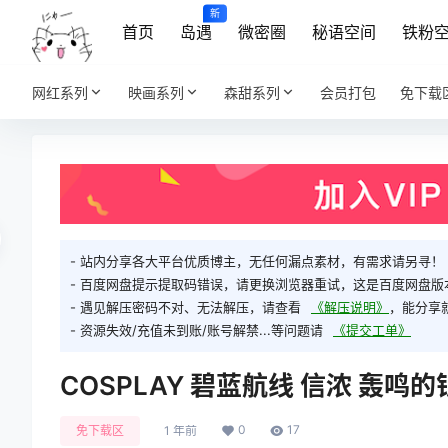
新
首页
岛遇
微密圈
秘语空间
铁粉
网红系列
映画系列
森甜系列
会员打包
免下载
- 站内分享各大平台优质博主，无任何漏点素材，有需求请另寻！
- 百度网盘提示提取码错误，请更换浏览器重试，这是百度网盘版
- 遇见解压密码不对、无法解压，请查看
《解压说明》
，能分享
- 资源失效/充值未到账/账号解禁...等问题请
《提交工单》
COSPLAY 碧蓝航线 信浓 轰鸣
0
17
免下载区
1 年前