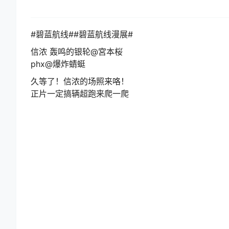
#碧蓝航线##碧蓝航线漫展#
信浓 轰鸣的银轮@宮本桜
phx@爆炸蜻蜓
久等了！信浓的场照来咯！
正片一定搞辆超跑来爬一爬