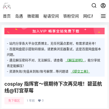
首页
岛遇
微密圈
秘语空间
铁粉空间
网红系列
打
- 站内分享各大平台优质博主，无任何漏点素材，有需求请另寻！
- 百度网盘提示提取码错误，请更换浏览器重试，这是百度网盘版本
问题。
- 遇见解压密码不对、无法解压，请查看
《解压说明》
，能分享就
肯定能解压！
- 资源失效/充值未到账/账号解禁...等问题请
《提交工单》
cosplay 指挥官～很期待下次再见哦！碧蓝航
线@钉宫草莓
0
免下载区
1 年前