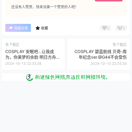
还没有人赞赏，快来当第一个赞赏的人吧！
0
0
海报分享
收藏
免下载区
免下载区
COSPLAY 安眠吧…让我成
COSPLAY 碧蓝航线 贝奇-周
为，你美梦的余韵 明日方舟浊
年纪念ver.@G44不会受伤
心斯卡蒂 @-二佐Nisa-
2024-10-13 22:35:28
2024-10-13 22:35:35