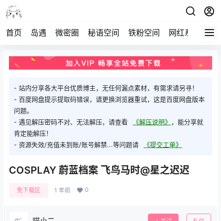
首页
岛遇
微密圈
秘语空间
铁粉空间
网红系列
打
- 站内分享各大平台优质博主，无任何漏点素材，有需求请另寻！
- 百度网盘提示提取码错误，请更换浏览器重试，这是百度网盘版本
问题。
- 遇见解压密码不对、无法解压，请查看
《解压说明》
，能分享就
肯定能解压！
- 资源失效/充值未到账/账号解禁...等问题请
《提交工单》
COSPLAY 蔚蓝档案 飞鸟马时@星之迟迟
0
免下载区
1 年前
喵小二