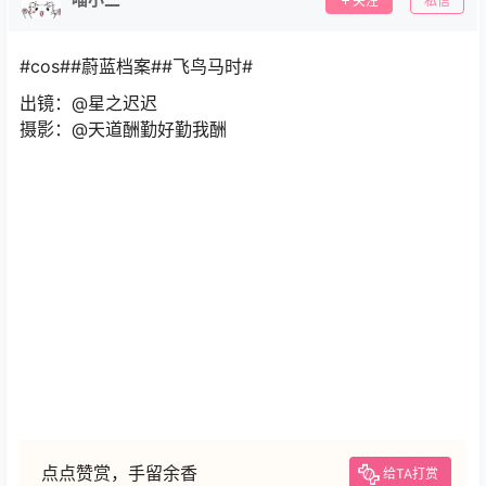
关注
私信
#cos##蔚蓝档案##飞鸟马时#
出镜：@星之迟迟
摄影：@天道酬勤好勤我酬
点点赞赏，手留余香
给TA打赏