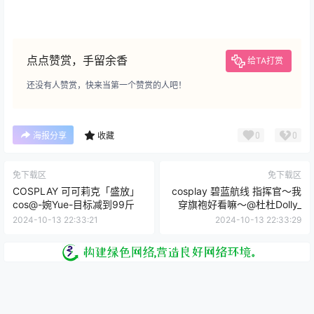
点点赞赏，手留余香
给TA打赏
还没有人赞赏，快来当第一个赞赏的人吧！
0
0
海报分享
收藏
免下载区
免下载区
COSPLAY 可可莉克「盛放」
cosplay 碧蓝航线 指挥官～我
cos@-婉Yue-目标减到99斤
穿旗袍好看嘛～@杜杜Dolly_
2024-10-13 22:33:21
2024-10-13 22:33:29