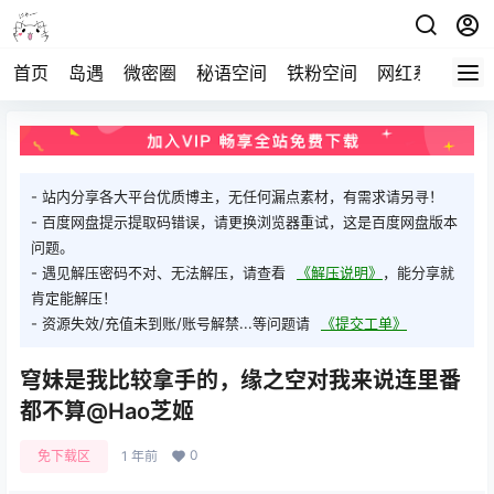
首页
岛遇
微密圈
秘语空间
铁粉空间
网红系列
打
- 站内分享各大平台优质博主，无任何漏点素材，有需求请另寻！
- 百度网盘提示提取码错误，请更换浏览器重试，这是百度网盘版本
问题。
- 遇见解压密码不对、无法解压，请查看
《解压说明》
，能分享就
肯定能解压！
- 资源失效/充值未到账/账号解禁...等问题请
《提交工单》
穹妹是我比较拿手的，缘之空对我来说连里番
都不算@Hao芝姬
0
免下载区
1 年前