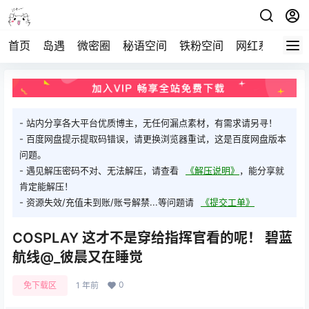
首页
岛遇
微密圈
秘语空间
铁粉空间
网红系列
打
- 站内分享各大平台优质博主，无任何漏点素材，有需求请另寻！
- 百度网盘提示提取码错误，请更换浏览器重试，这是百度网盘版本
问题。
- 遇见解压密码不对、无法解压，请查看
《解压说明》
，能分享就
肯定能解压！
- 资源失效/充值未到账/账号解禁...等问题请
《提交工单》
COSPLAY 这才不是穿给指挥官看的呢！ 碧蓝
航线@_彼晨又在睡觉
0
免下载区
1 年前