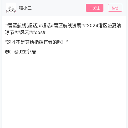
喵小二
关注
私信
#碧蓝航线[超话]#超话#碧蓝航线漫展##2024港区盛夏清
凉节##风云##cos#
“这才不是穿给指挥官看的呢！”
📷：@JZE邻居 ​​​