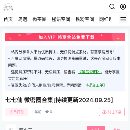
首页
岛遇
微密圈
秘语空间
铁粉空间
网红系列
打
- 站内分享各大平台优质博主，无任何漏点素材，有需求请另寻！
- 百度网盘提示提取码错误，请更换浏览器重试，这是百度网盘版本
问题。
- 遇见解压密码不对、无法解压，请查看
《解压说明》
，能分享就
肯定能解压！
- 资源失效/充值未到账/账号解禁...等问题请
《提交工单》
七七仙 微密圈合集[持续更新2024.09.25]
0
会员打包
1 年前
前往下载
喵小二