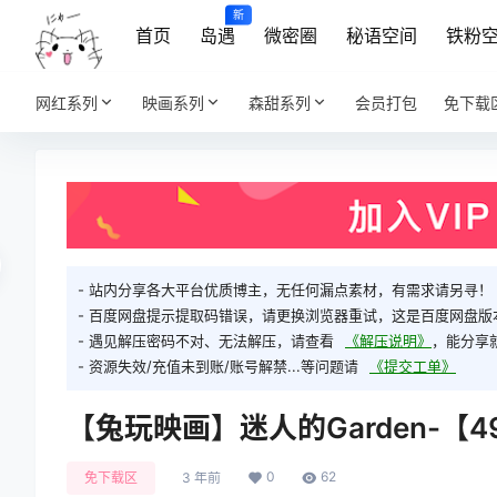
新
首页
岛遇
微密圈
秘语空间
铁粉
网红系列
映画系列
森甜系列
会员打包
免下载
- 站内分享各大平台优质博主，无任何漏点素材，有需求请另寻！
- 百度网盘提示提取码错误，请更换浏览器重试，这是百度网盘版
- 遇见解压密码不对、无法解压，请查看
《解压说明》
，能分享
- 资源失效/充值未到账/账号解禁...等问题请
《提交工单》
【兔玩映画】迷人的Garden-【4
0
62
免下载区
3 年前