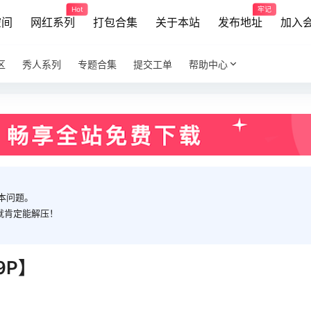
Hot
牢记
空间
网红系列
打包合集
关于本站
发布地址
加入
区
秀人系列
专题合集
提交工单
帮助中心
本问题。
就肯定能解压！
9P】