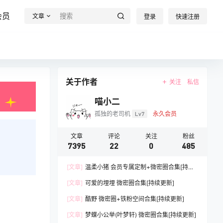
会员
文章
登录
快速注册
关于作者
关注
私信
喵小二
孤独的老司机
Lv7
永久会员
文章
评论
关注
粉丝
7395
22
0
485
[文章]
温柔小猪 会员专属定制+微密圈合集[持续
更新]
[文章]
可爱的埋埋 微密圈合集[持续更新]
[文章]
酷野 微密圈+铁粉空间合集[持续更新]
[文章]
梦蝶小公举(叶梦轩) 微密圈合集[持续更新]