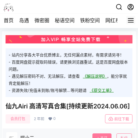
首页
岛遇
微密圈
秘语空间
铁粉空间
网红系列
打
- 站内分享各大平台优质博主，无任何漏点素材，有需求请另寻！
- 百度网盘提示提取码错误，请更换浏览器重试，这是百度网盘版本
问题。
- 遇见解压密码不对、无法解压，请查看
《解压说明》
，能分享就
肯定能解压！
- 资源失效/充值未到账/账号解禁...等问题请
《提交工单》
仙九Airi 高清写真合集[持续更新2024.06.06]
0
会员打包
2 年前
前往下载
喵小二