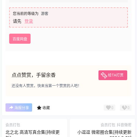
您当前的等级为
游客
请先
登录
百度网盘
点点赞赏，手留余香
给TA打赏
还没有人赞赏，快来当第一个赞赏的人吧！
0
0
海报分享
收藏
会员打包
会员打包
抖音微密
北之北 高清写真合集[持续更
小逗逗 微密圈合集[持续更新