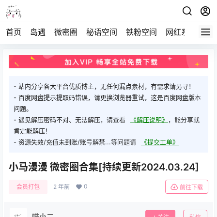
首页
岛遇
微密圈
秘语空间
铁粉空间
网红系列
打
- 站内分享各大平台优质博主，无任何漏点素材，有需求请另寻！
- 百度网盘提示提取码错误，请更换浏览器重试，这是百度网盘版本
问题。
- 遇见解压密码不对、无法解压，请查看
《解压说明》
，能分享就
肯定能解压！
- 资源失效/充值未到账/账号解禁...等问题请
《提交工单》
小马漫漫 微密圈合集[持续更新2024.03.24]
0
会员打包
2 年前
前往下载
喵小二