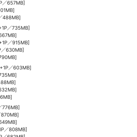
1P／657MB]
701MB]
P／488MB]
5+1P／735MB]
667MB]
5+1P／915MB]
1P／630MB]
790MB]
0+1P／603MB]
735MB]
588MB]
632MB]
66MB]
／776MB]
／870MB]
649MB]
+1P／808MB]
1P／682MB]