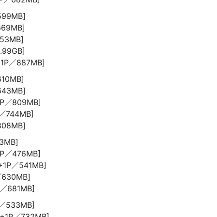
599MB]
669MB]
753MB]
.99GB]
+1P／887MB]
610MB]
643MB]
1P／809MB]
P／744MB]
808MB]
43MB]
1P／476MB]
3+1P／541MB]
／630MB]
P／681MB]
P／533MB]
5+1P／732MB]