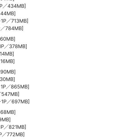
1P／434MB]
644MB]
+1P／713MB]
1P／784MB]
760MB]
+1P／378MB]
14MB]
716MB]
790MB]
630MB]
+1P／865MB]
／547MB]
2+1P／697MB]
668MB]
9MB]
+1P／821MB]
1P／772MB]