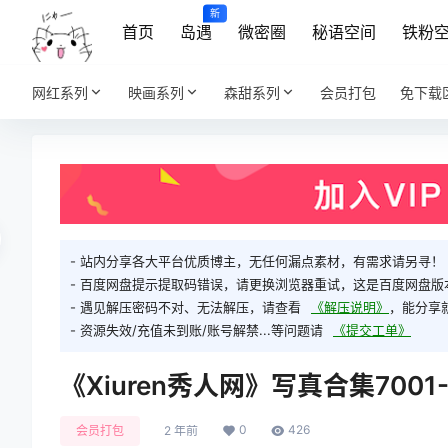
新
首页
岛遇
微密圈
秘语空间
铁粉
网红系列
映画系列
森甜系列
会员打包
免下载
- 站内分享各大平台优质博主，无任何漏点素材，有需求请另寻！
- 百度网盘提示提取码错误，请更换浏览器重试，这是百度网盘版
- 遇见解压密码不对、无法解压，请查看
《解压说明》
，能分享
- 资源失效/充值未到账/账号解禁...等问题请
《提交工单》
《Xiuren秀人网》写真合集7001
0
426
会员打包
2 年前