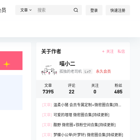
会员
文章
登录
快速注册
关于作者
关注
私信
喵小二
孤独的老司机
Lv7
永久会员
文章
评论
关注
粉丝
7395
22
0
485
[文章]
温柔小猪 会员专属定制+微密圈合集[持续
更新]
[文章]
可爱的埋埋 微密圈合集[持续更新]
[文章]
酷野 微密圈+铁粉空间合集[持续更新]
[文章]
梦蝶小公举(叶梦轩) 微密圈合集[持续更新]