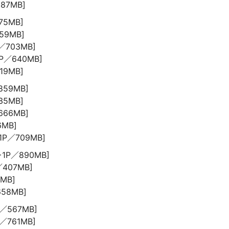
587MB]
675MB]
759MB]
P／703MB]
1P／640MB]
19MB]
／859MB]
35MB]
666MB]
6MB]
+1P／709MB]
4+1P／890MB]
／407MB]
0MB]
658MB]
P／567MB]
P／761MB]