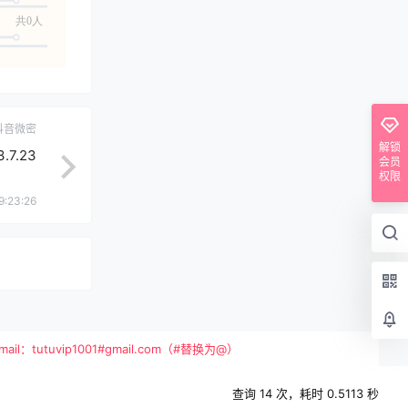
共0人
抖音微密
解锁
.7.23
会员
权限
9:23:26
vip1001#gmail.com（#替换为@）
查询 14 次，耗时 0.5113 秒