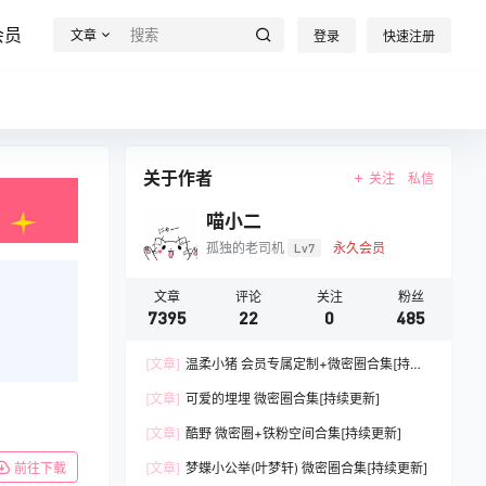
会员
文章
登录
快速注册
关于作者
关注
私信
喵小二
孤独的老司机
Lv7
永久会员
文章
评论
关注
粉丝
7395
22
0
485
[文章]
温柔小猪 会员专属定制+微密圈合集[持续
更新]
[文章]
可爱的埋埋 微密圈合集[持续更新]
[文章]
酷野 微密圈+铁粉空间合集[持续更新]
[文章]
梦蝶小公举(叶梦轩) 微密圈合集[持续更新]
前往下载