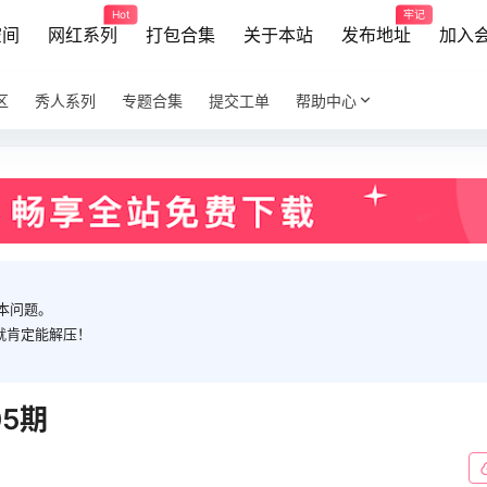
Hot
牢记
空间
网红系列
打包合集
关于本站
发布地址
加入
区
秀人系列
专题合集
提交工单
帮助中心
本问题。
就肯定能解压！
05期