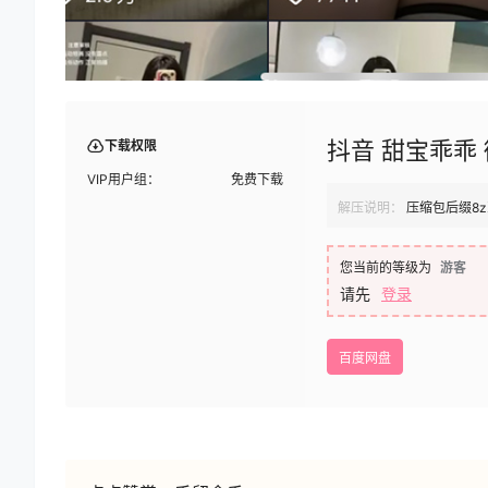
抖音 甜宝乖乖 微
下载权限
VIP用户组：
免费下载
解压说明：
压缩包后缀8z
您当前的等级为
游客
请先
登录
百度网盘