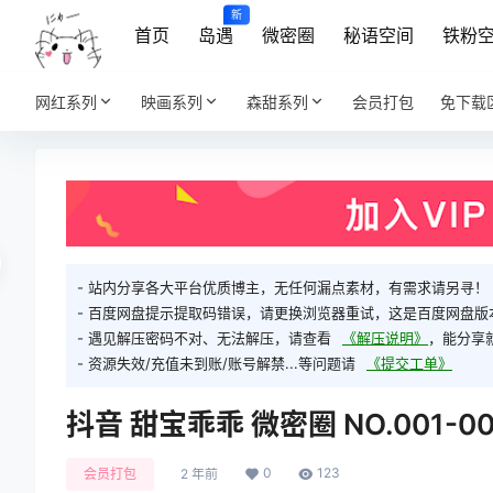
新
首页
岛遇
微密圈
秘语空间
铁粉
网红系列
映画系列
森甜系列
会员打包
免下载
- 站内分享各大平台优质博主，无任何漏点素材，有需求请另寻！
- 百度网盘提示提取码错误，请更换浏览器重试，这是百度网盘版
- 遇见解压密码不对、无法解压，请查看
《解压说明》
，能分享
- 资源失效/充值未到账/账号解禁...等问题请
《提交工单》
抖音 甜宝乖乖 微密圈 NO.001-0
0
123
会员打包
2 年前